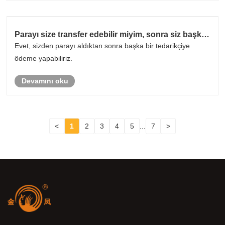
Parayı size transfer edebilir miyim, sonra siz başka
bir tedarikçiye ödersiniz?
Evet, sizden parayı aldıktan sonra başka bir tedarikçiye
ödeme yapabiliriz.
Devamını oku
<
1
2
3
4
5
...
7
>