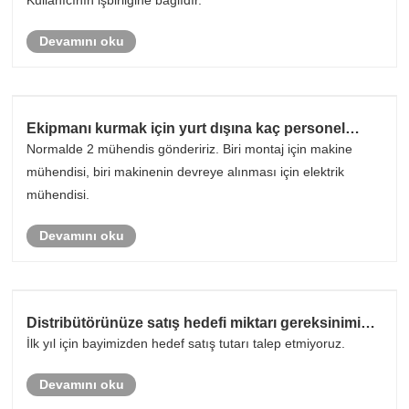
Kullanıcının işbirliğine bağlıdır.
Devamını oku
Ekipmanı kurmak için yurt dışına kaç personel
göndereceksiniz?
Normalde 2 mühendis göndeririz. Biri montaj için makine
mühendisi, biri makinenin devreye alınması için elektrik
mühendisi.
Devamını oku
Distribütörünüze satış hedefi miktarı gereksiniminiz
var mı?
İlk yıl için bayimizden hedef satış tutarı talep etmiyoruz.
Devamını oku