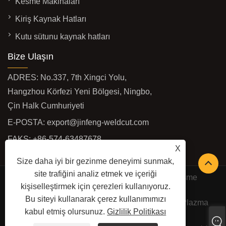
Kesme Makinaları
Kiriş Kaynak Hatları
Kutu sütunu kaynak hatları
Bize Ulaşın
ADRES: No.337, 7th Xingci Yolu,
Hangzhou Körfezi Yeni Bölgesi, Ningbo,
Çin Halk Cumhuriyeti
E-POSTA:
export@jinfeng-weldcut.com
FAKS: +86-574-63487678
X
TEL:
+86-574-63487698
Size daha iyi bir gezinme deneyimi sunmak,
site trafiğini analiz etmek ve içeriği
Telif Hakkı © 2022 Ningbo JinFeng Kaynak ve Kesme
kişiselleştirmek için çerezleri kullanıyoruz.
Makineleri İmalatı Co., Ltd -
Bu siteyi kullanarak çerez kullanımımızı
Kesim Makinaları, Profil Robot Kesim Hattı, CNC Plazma
kabul etmiş olursunuz.
Gizlilik Politikası
Kesim Makinaları - Tüm Hakları Saklıdır